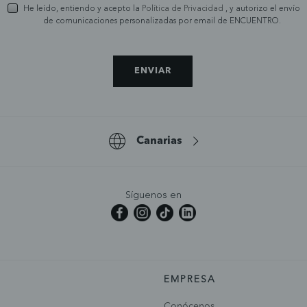
He leído, entiendo y acepto la
Política de Privacidad
, y autorizo el envío
de comunicaciones personalizadas por email de ENCUENTRO.
ENVIAR
Canarias
Síguenos en
EMPRESA
Conócenos