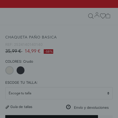
search.form.txt
CHAQUETA PAÑO BASICA
REF:
2524140140140
Price reduced from
to
35,99 €
14,99 €
-58%
COLORES:
Crudo
selected
ESCOGE TU TALLA:
Guía de tallas
Envío y devoluciones