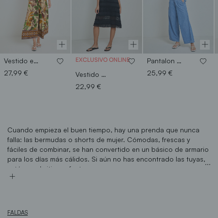
EXCLUSIVO ONLINE
Vestido estampado tirantes
Pantalon vaquero hojitas
27,99 €
25,99 €
Vestido minivolantes blonda
22,99 €
Cuando empieza el buen tiempo, hay una prenda que nunca
falla: las bermudas o shorts de mujer. Cómodas, frescas y
fáciles de combinar, se han convertido en un básico de armario
para los días más cálidos. Si aún no has encontrado las tuyas,
estás en el sitio perfecto.
Encuentra tus Pantalones Cortos Ideales
En Encuentro Moda te ofrecemos una colección pensada para
todas. Desde
shorts de mujer
más ajustados hasta
bermudas
de mujer tallas grandes
con cortes rectos que sientan genial.
FALDAS
Diseñamos nuestras prendas pensando en la mujer real y su