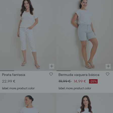
Pirata fantasia
Bermuda vaquera básica
Price reduced from
to
22,99 €
19,99 €
14,99 €
-25%
label.more.product.color
label.more.product.color