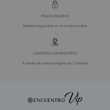
vuelven los estampados suaves y los detalles de cintura
elástica para mayor comodidad.
¿Cómo elegir la talla correcta de shorts o bermudas?
PAGOS SEGUROS
Consulta nuestra guía de tallas. Tenemos opciones desde la
talla 38 hasta la 48 para que cada mujer encuentre su ajuste
Máxima seguridad en tu compra online
perfecto.
Descubre las prendas de mujer: shorts y bermudas que te
acompañarán todo el verano. ¡Compra online y recibe tus
favoritos en casa!
CONTACTA CON NOSOTROS
A través de nuestra página de
Contacto