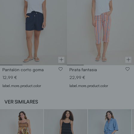
Pantalón corto goma
Pirata fantasia
12,99 €
22,99 €
label.more.product.color
label.more.product.color
VER SIMILARES