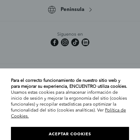
Peninsula
Síguenos en
MI CUENTA
Para el correcto funcionamiento de nuestro sitio web y
para mejorar su experiencia, ENCUENTRO utiliza cookies.
Usamos estas cookies para almacenar información de
AYUDA
inicio de sesión y mejorar la ergonomía del sitio (cookies
funcionales) y recopilar estadísticas para optimizar la
funcionalidad del sitio (cookies analíticas). Ver
Política de
Cookies.
EMPRESA
CHOOSE YOUR STORE PENINSULA /
CANARY ISLANDS
ACEPTAR COOKIES
INFORMACIÓN LEGAL