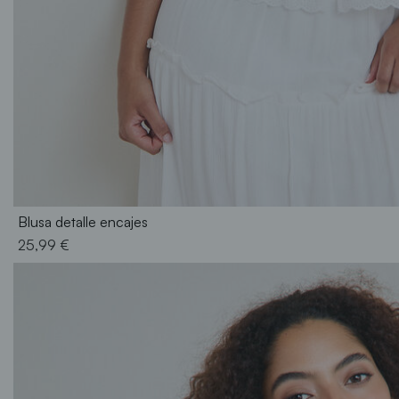
S
M
L
XL
XXL
Blusa detalle encajes
25,99 €