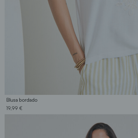
S
M
L
XL
XXL
Blusa bordado
19,99 €