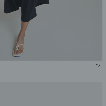
S
M
L
XL
XXL