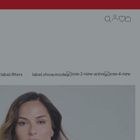
search.form.txt
label.filters
label.show.mode