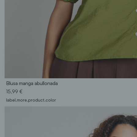
S
M
L
XL
XXL
Blusa manga abullonada
15,99 €
label.more.product.color