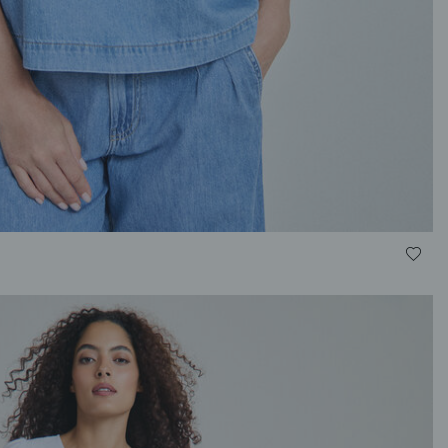
S
M
L
XL
XXL