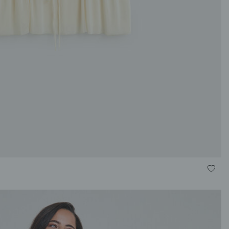
S
M
L
XL
XXL