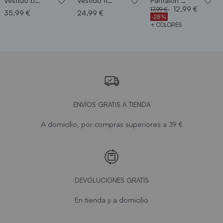
Vestido bordado
Vestido tirantes
Pantalón bombacho
Price reduced from
to
12,99 €
17,99 €
35,99 €
24,99 €
-28%
+ COLORES
ENVÍOS GRATIS A TIENDA
A domicilio, por compras superiores a 39 €
DEVOLUCIONES GRATIS
En tienda y a domicilio