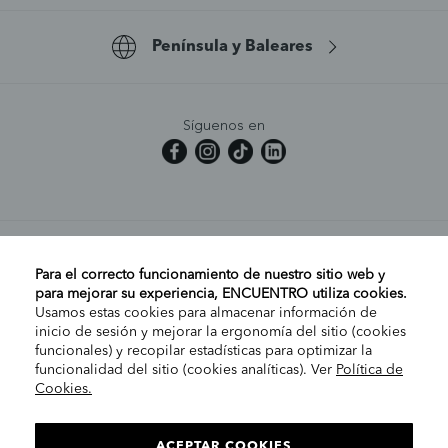
Península y Baleares
Síguenos en
MI CUENTA
Para el correcto funcionamiento de nuestro sitio web y
para mejorar su experiencia, ENCUENTRO utiliza cookies.
Usamos estas cookies para almacenar información de
AYUDA
inicio de sesión y mejorar la ergonomía del sitio (cookies
funcionales) y recopilar estadísticas para optimizar la
funcionalidad del sitio (cookies analíticas). Ver
Política de
Cookies.
EMPRESA
ELIGE TU TIENDA
PENÍNSULA/CANARIAS
ACEPTAR COOKIES