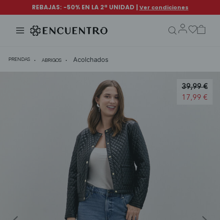
search.form.txt
Acolchados
PRENDAS
ABRIGOS
Price redu
39,99 €
to
17,99 €