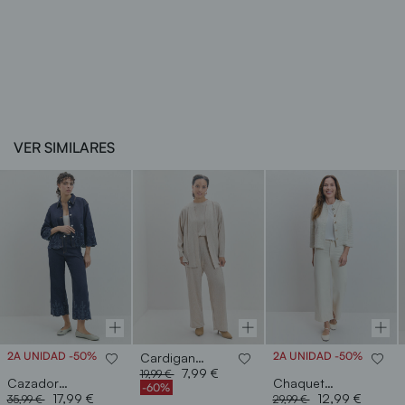
VER SIMILARES
2A UNIDAD -50%
2A UNIDAD -50%
Cardigan lanoso
Price reduced from
to
7,99 €
19,99 €
Cazadora vaquera troquelada
Chaqueta tweed c/mao
-60%
Price reduced from
to
Price reduced from
to
17,99 €
12,99 €
35,99 €
29,99 €