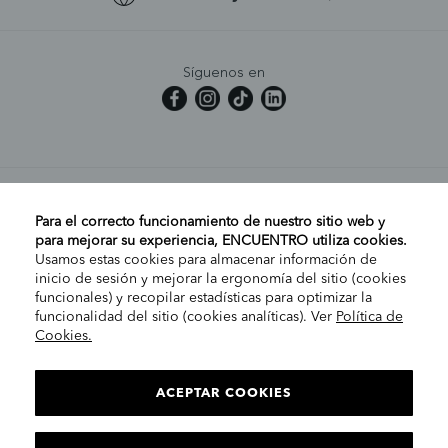
Síguenos en
MI CUENTA
Para el correcto funcionamiento de nuestro sitio web y
para mejorar su experiencia, ENCUENTRO utiliza cookies.
Usamos estas cookies para almacenar información de
AYUDA
inicio de sesión y mejorar la ergonomía del sitio (cookies
funcionales) y recopilar estadísticas para optimizar la
funcionalidad del sitio (cookies analíticas). Ver
Política de
Cookies.
EMPRESA
ELIGE TU TIENDA
PENÍNSULA/CANARIAS
ACEPTAR COOKIES
INFORMACIÓN LEGAL
Conta