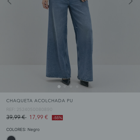
CHAQUETA ACOLCHADA PU
REF:
2524050080890
Price reduced from
to
39,99 €
17,99 €
-55%
COLORES:
Negro