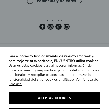
Península y Baleares
Síguenos en
MI CUENTA
Para el correcto funcionamiento de nuestro sitio web y
para mejorar su experiencia, ENCUENTRO utiliza cookies.
Usamos estas cookies para almacenar información de
AYUDA
inicio de sesión y mejorar la ergonomía del sitio (cookies
funcionales) y recopilar estadísticas para optimizar la
funcionalidad del sitio (cookies analíticas). Ver
Política de
Cookies.
EMPRESA
ELIGE TU TIENDA
PENÍNSULA/CANARIAS
ACEPTAR COOKIES
INFORMACIÓN LEGAL
Con