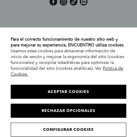
MI CUENTA
Para el correcto funcionamiento de nuestro sitio web y
para mejorar su experiencia, ENCUENTRO utiliza cookies.
Usamos estas cookies para almacenar información de
AYUDA
inicio de sesión y mejorar la ergonomía del sitio (cookies
funcionales) y recopilar estadísticas para optimizar la
funcionalidad del sitio (cookies analíticas). Ver
Política de
Cookies.
EMPRESA
ELIGE TU TIENDA
PENÍNSULA/CANARIAS
ACEPTAR COOKIES
INFORMACIÓN LEGAL
Contact
RECHAZAR OPCIONALES
CONTINUAR
© 2025 Encuentro Moda. Todos los derechos reservados.
CONFIGURAR COOKIES