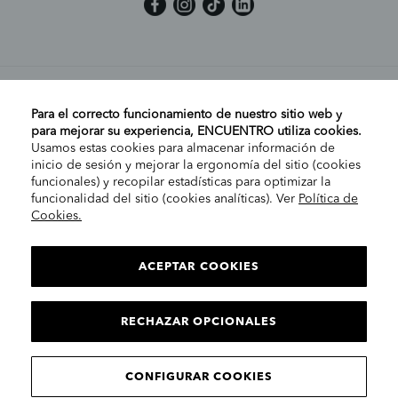
MI CUENTA
Para el correcto funcionamiento de nuestro sitio web y
para mejorar su experiencia, ENCUENTRO utiliza cookies.
Usamos estas cookies para almacenar información de
AYUDA
inicio de sesión y mejorar la ergonomía del sitio (cookies
funcionales) y recopilar estadísticas para optimizar la
funcionalidad del sitio (cookies analíticas). Ver
Política de
Cookies.
EMPRESA
ELIGE TU TIENDA
PENÍNSULA/CANARIAS
ACEPTAR COOKIES
INFORMACIÓN LEGAL
Conta
RECHAZAR OPCIONALES
CONTINUAR
© 2025 Encuentro Moda. Todos los derechos reservados.
CONFIGURAR COOKIES