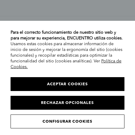
MI CUENTA
Para el correcto funcionamiento de nuestro sitio web y
para mejorar su experiencia, ENCUENTRO utiliza cookies.
Usamos estas cookies para almacenar información de
AYUDA
inicio de sesión y mejorar la ergonomía del sitio (cookies
funcionales) y recopilar estadísticas para optimizar la
funcionalidad del sitio (cookies analíticas). Ver
Política de
Cookies.
EMPRESA
ELIGE TU TIENDA
PENÍNSULA/CANARIAS
ACEPTAR COOKIES
INFORMACIÓN LEGAL
Contacto
RECHAZAR OPCIONALES
CONTINUAR
© 2025 Encuentro Moda. Todos los derechos reservados.
CONFIGURAR COOKIES
Encuentro Modas SLU