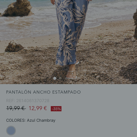
PANTALÓN ANCHO ESTAMPADO
REF:
2614061370728
Price reduced from
to
19,99 €
12,99 €
-35%
COLORES:
Azul Chambray