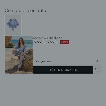
Compra el conjunto
CAMISA CORTA NUDO
Price reduced from
to
19,99 €
9,99 €
-50%
AÑADIR AL CARRITO