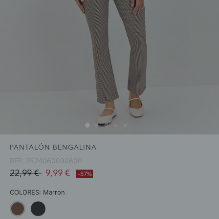
PANTALÓN BENGALINA
REF:
2524060090600
Price reduced from
to
22,99 €
9,99 €
-57%
COLORES:
Marron