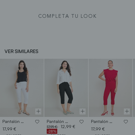
COMPLETA TU LOOK
VER SIMILARES
Pantalón capri
Pantalón capri
Pantalón capri
Price reduced from
to
12,99 €
17,99 €
17,99 €
17,99 €
-28%