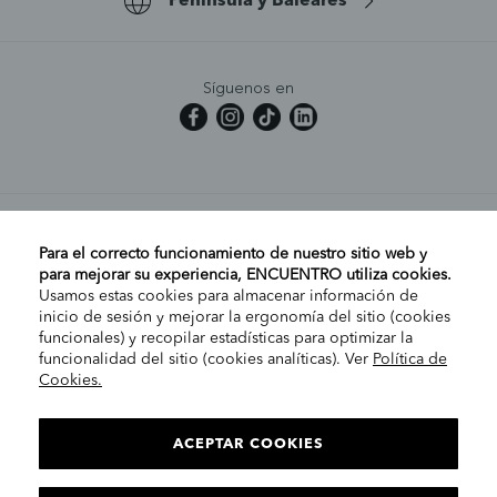
Península y Baleares
Síguenos en
MI CUENTA
Para el correcto funcionamiento de nuestro sitio web y
para mejorar su experiencia, ENCUENTRO utiliza cookies.
Usamos estas cookies para almacenar información de
AYUDA
inicio de sesión y mejorar la ergonomía del sitio (cookies
funcionales) y recopilar estadísticas para optimizar la
funcionalidad del sitio (cookies analíticas). Ver
Política de
Cookies.
EMPRESA
ELIGE TU TIENDA
PENÍNSULA/CANARIAS
ACEPTAR COOKIES
INFORMACIÓN LEGAL
Co