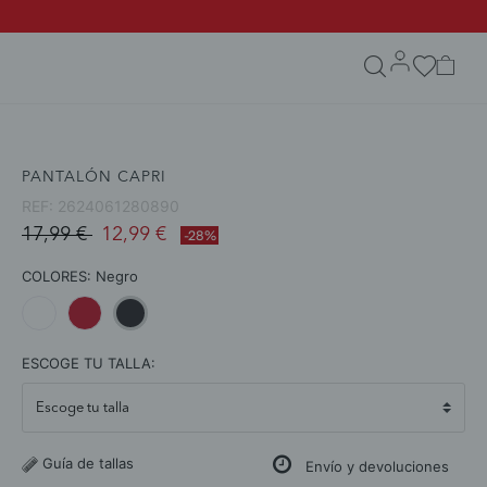
search.form.txt
PANTALÓN CAPRI
REF:
2624061280890
Price reduced from
to
17,99 €
12,99 €
-28%
COLORES:
Negro
selected
ESCOGE TU TALLA:
Guía de tallas
Envío y devoluciones