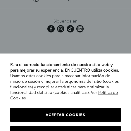
Síguenos en
MI CUENTA
Para el correcto funcionamiento de nuestro sitio web y
para mejorar su experiencia, ENCUENTRO utiliza cookies.
Usamos estas cookies para almacenar información de
AYUDA
inicio de sesión y mejorar la ergonomía del sitio (cookies
funcionales) y recopilar estadísticas para optimizar la
funcionalidad del sitio (cookies analíticas). Ver
Política de
Cookies.
EMPRESA
ELIGE TU TIENDA
PENÍNSULA/CANARIAS
ACEPTAR COOKIES
INFORMACIÓN LEGAL
Contacto