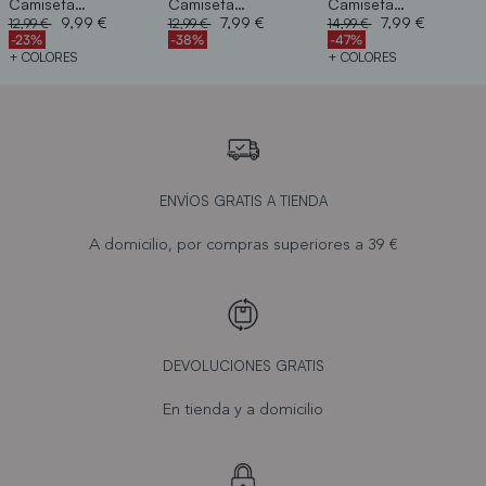
Camiseta ranglan
Camiseta nudo
Camiseta mesonera jacquard
Price reduced from
to
Price reduced from
to
Price reduced from
to
9,99 €
7,99 €
7,99 €
12,99 €
12,99 €
14,99 €
-23%
-38%
-47%
+ COLORES
+ COLORES
ENVÍOS GRATIS A TIENDA
A domicilio, por compras superiores a 39 €
DEVOLUCIONES GRATIS
En tienda y a domicilio