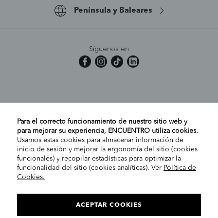
Península y Baleares
Síguenos en
MI CUENTA
Para el correcto funcionamiento de nuestro sitio web y
para mejorar su experiencia, ENCUENTRO utiliza cookies.
Usamos estas cookies para almacenar información de
AYUDA
inicio de sesión y mejorar la ergonomía del sitio (cookies
funcionales) y recopilar estadísticas para optimizar la
funcionalidad del sitio (cookies analíticas). Ver
Política de
Cookies.
EMPRESA
ELIGE TU TIENDA
PENÍNSULA/CANARIAS
ACEPTAR COOKIES
INFORMACIÓN LEGAL