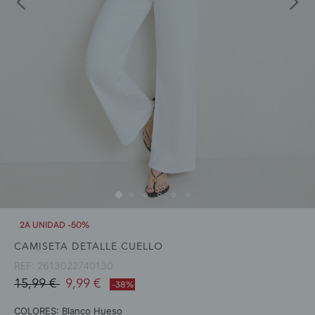
2A UNIDAD -50%
CAMISETA DETALLE CUELLO
REF:
2613022740130
Price reduced from
to
15,99 €
9,99 €
-38%
COLORES:
Blanco Hueso