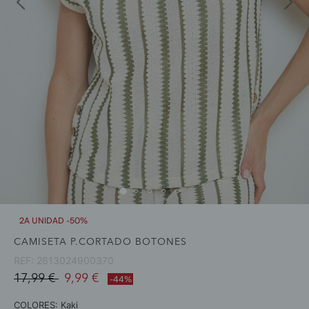
2A UNIDAD -50%
CAMISETA P.CORTADO BOTONES
REF:
2613024900370
Price reduced from
to
17,99 €
9,99 €
-44%
COLORES:
Kaki