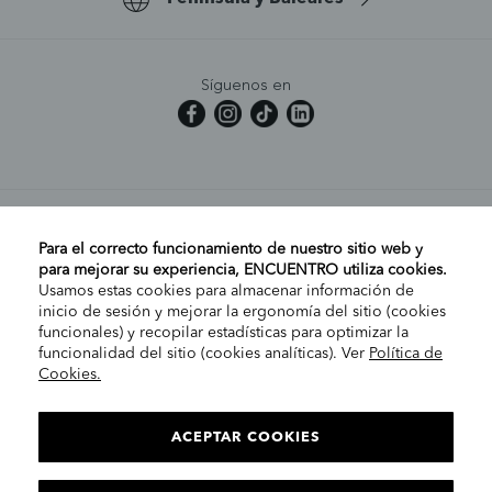
Síguenos en
MI CUENTA
Para el correcto funcionamiento de nuestro sitio web y
para mejorar su experiencia, ENCUENTRO utiliza cookies.
Usamos estas cookies para almacenar información de
AYUDA
inicio de sesión y mejorar la ergonomía del sitio (cookies
funcionales) y recopilar estadísticas para optimizar la
funcionalidad del sitio (cookies analíticas). Ver
Política de
Cookies.
EMPRESA
ELIGE TU TIENDA
PENÍNSULA/CANARIAS
ACEPTAR COOKIES
INFORMACIÓN LEGAL
Contacto