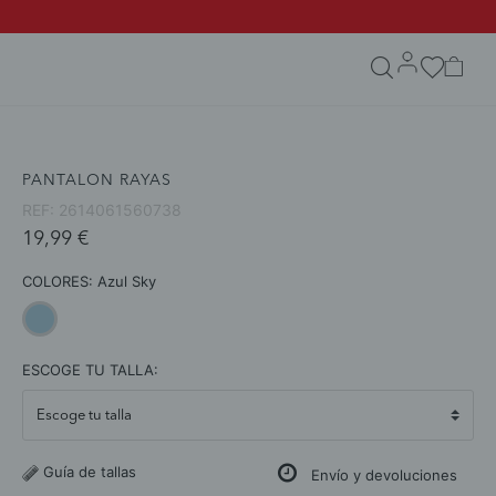
search.form.txt
PANTALON RAYAS
REF:
2614061560738
19,99 €
COLORES:
Azul Sky
selected
ESCOGE TU TALLA:
Guía de tallas
Envío y devoluciones