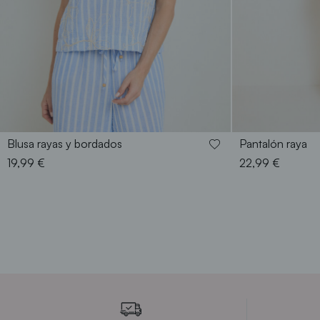
S
M
L
XL
XXL
38
4
Blusa rayas y bordados
Pantalón raya
19,99 €
22,99 €