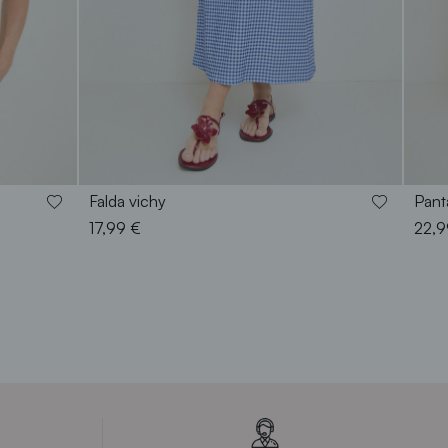
S
M
L
XL
XXL
Falda vichy
Pant
17,99 €
22,9