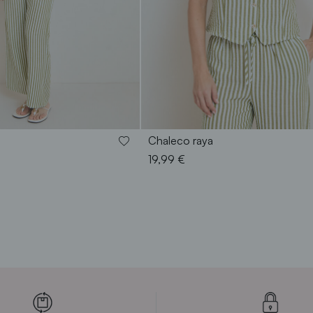
0
42
44
46
48
S
M
L
XL
XXL
Chaleco raya
19,99 €