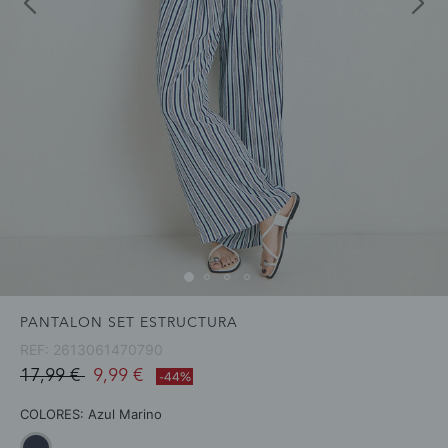
PANTALON SET ESTRUCTURA
REF:
2613061470790
Price reduced from
to
17,99 €
9,99 €
-44%
COLORES:
Azul Marino