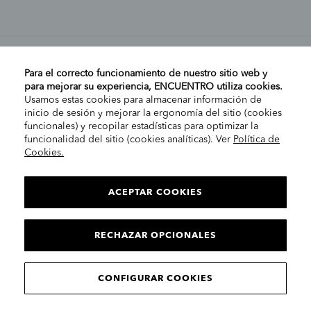
MI CUENTA
Para el correcto funcionamiento de nuestro sitio web y
para mejorar su experiencia, ENCUENTRO utiliza cookies.
Usamos estas cookies para almacenar información de
AYUDA
inicio de sesión y mejorar la ergonomía del sitio (cookies
funcionales) y recopilar estadísticas para optimizar la
funcionalidad del sitio (cookies analíticas). Ver
Política de
Cookies.
EMPRESA
ELIGE TU TIENDA
PENÍNSULA/CANARIAS
ACEPTAR COOKIES
INFORMACIÓN LEGAL
Contacto
RECHAZAR OPCIONALES
CONTINUAR
© 2025 Encuentro Moda. Todos los derechos reservados.
CONFIGURAR COOKIES
Encuentro Modas SLU