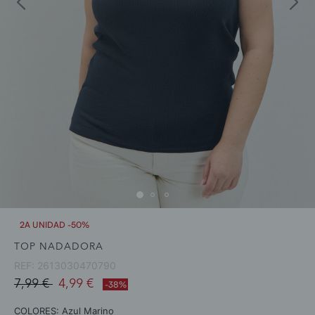
2A UNIDAD -50%
TOP NADADORA
REF:
2613030470790
Price reduced from
to
7,99 €
4,99 €
-38%
COLORES:
Azul Marino