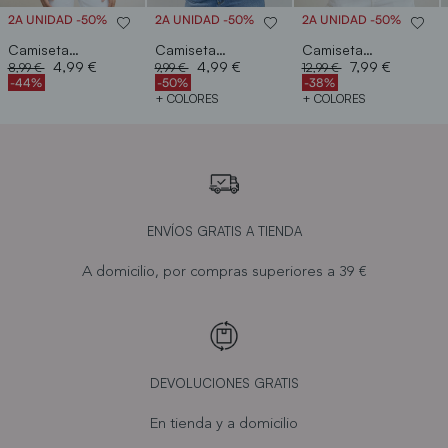
2A UNIDAD -50%
2A UNIDAD -50%
2A UNIDAD -50%
Camiseta canale
Camiseta tirante ancho
Camiseta crinkle vivo puntilla
Price reduced from
to
Price reduced from
to
Price reduced from
to
4,99 €
4,99 €
7,99 €
8,99 €
9,99 €
12,99 €
-44%
-50%
-38%
+ COLORES
+ COLORES
ENVÍOS GRATIS A TIENDA
A domicilio, por compras superiores a 39 €
DEVOLUCIONES GRATIS
En tienda y a domicilio