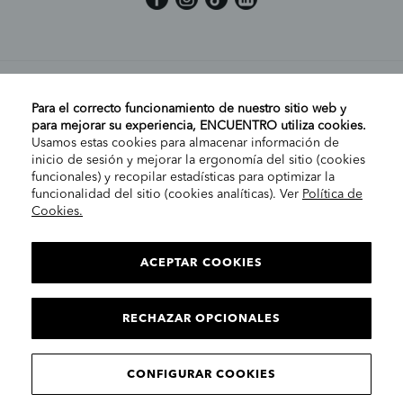
MI CUENTA
Para el correcto funcionamiento de nuestro sitio web y
para mejorar su experiencia, ENCUENTRO utiliza cookies.
Usamos estas cookies para almacenar información de
AYUDA
inicio de sesión y mejorar la ergonomía del sitio (cookies
funcionales) y recopilar estadísticas para optimizar la
funcionalidad del sitio (cookies analíticas). Ver
Política de
Cookies.
EMPRESA
ELIGE TU TIENDA
PENÍNSULA/CANARIAS
ACEPTAR COOKIES
INFORMACIÓN LEGAL
Cont
RECHAZAR OPCIONALES
CONTINUAR
© 2025 Encuentro Moda. Todos los derechos reservados.
CONFIGURAR COOKIES
Encuentro Modas SLU