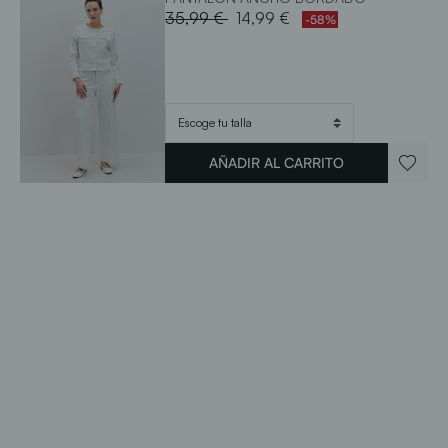
Price reduced from
to
35,99 €
14,99 €
-58%
AÑADIR AL CARRITO