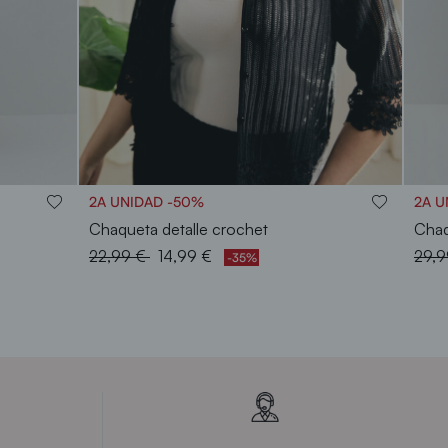
S
M
L
XL
XXL
2A UNIDAD -50%
2A U
Chaqueta detalle crochet
Chaq
Price reduced from
to
Pric
22,99 €
14,99 €
29,
-35%