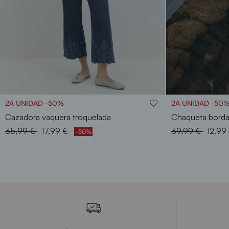
38
40
42
44
46
48
3
2A UNIDAD -50%
2A UNIDAD -50
Cazadora vaquera troquelada
Chaqueta borda
Price reduced from
to
Price reduced f
to
35,99 €
17,99 €
39,99 €
12,99
-50%