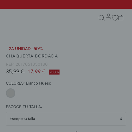
search.form.txt
2A UNIDAD -50%
CHAQUERTA BORDADA
REF:
2617051050130
Price reduced from
to
35,99 €
17,99 €
-50%
COLORES:
Blanco Hueso
selected
ESCOGE TU TALLA: