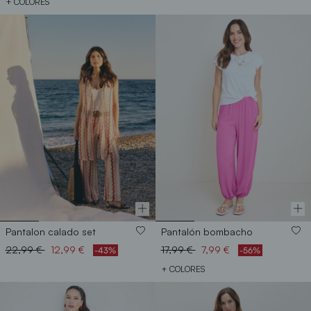
+ COLORES
Pantalon calado set
Pantalón bombacho
Price reduced from
to
Price reduced from
to
22,99 €
12,99 €
17,99 €
7,99 €
-43%
-56%
+ COLORES