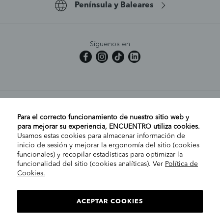
Península y Baleares
Síguenos en
MI CUENTA
Para el correcto funcionamiento de nuestro sitio web y
para mejorar su experiencia, ENCUENTRO utiliza cookies.
Usamos estas cookies para almacenar información de
AYUDA
inicio de sesión y mejorar la ergonomía del sitio (cookies
funcionales) y recopilar estadísticas para optimizar la
funcionalidad del sitio (cookies analíticas). Ver
Política de
Cookies.
EMPRESA
ELIGE TU TIENDA
PENÍNSULA/CANARIAS
ACEPTAR COOKIES
INFORMACIÓN LEGAL