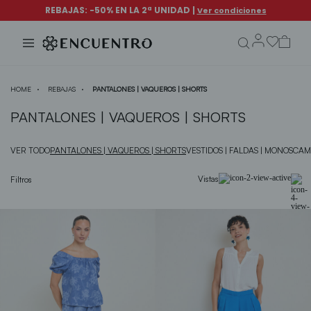
search.form.txt
HOME
REBAJAS
PANTALONES | VAQUEROS | SHORTS
PANTALONES | VAQUEROS | SHORTS
VER TODO
PANTALONES | VAQUEROS | SHORTS
VESTIDOS | FALDAS | MONOS
CAMI
Vistas
Filtros