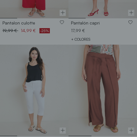
Pantalon culotte
Pantalón capri
Price reduced from
to
19,99 €
14,99 €
17,99 €
-25%
+ COLORES