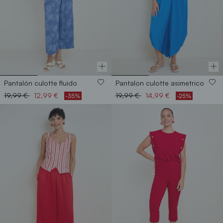
Pantalón culotte fluido
Pantalon culotte asimetrico
Price reduced from
to
Price reduced from
to
19,99 €
12,99 €
19,99 €
14,99 €
-35%
-25%