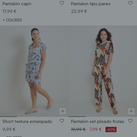
Pantalón capri
Pantalon tipo pareo
17,99 €
22,99 €
+ COLORES
Short textura estampado
Pantalón set plisado frutas
Price reduced from
to
9,99 €
19,99 €
7,99 €
-60%