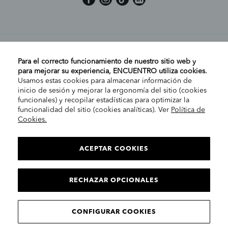
MI CUENTA
Para el correcto funcionamiento de nuestro sitio web y
para mejorar su experiencia, ENCUENTRO utiliza cookies.
Usamos estas cookies para almacenar información de
AYUDA
inicio de sesión y mejorar la ergonomía del sitio (cookies
funcionales) y recopilar estadísticas para optimizar la
funcionalidad del sitio (cookies analíticas). Ver
Política de
Cookies.
EMPRESA
ELIGE TU TIENDA
PENÍNSULA/CANARIAS
ACEPTAR COOKIES
INFORMACIÓN LEGAL
Co
RECHAZAR OPCIONALES
CONTINUAR
© 2025 Encuentro Moda. Todos los derechos reservados.
CONFIGURAR COOKIES
Encuentro Modas SLU