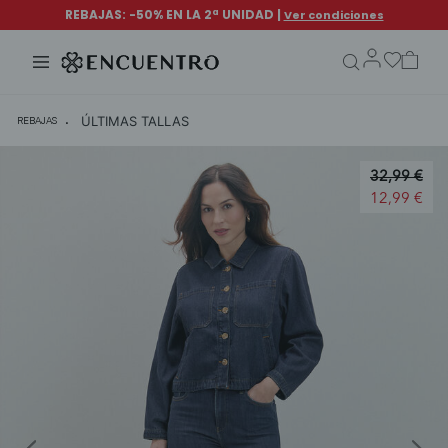
search.form.txt
ÚLTIMAS TALLAS
REBAJAS
Price redu
32,99 €
to
12,99 €