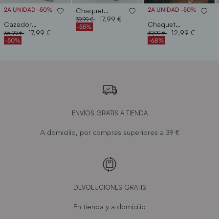
2A UNIDAD -50%
2A UNIDAD -50%
Chaqueta acolchada pu
Price reduced from
to
17,99 €
39,99 €
Cazadora vaquera troquelada
Chaqueta bordada flores
-55%
Price reduced from
to
Price reduced from
to
17,99 €
12,99 €
35,99 €
39,99 €
-50%
-68%
ENVÍOS GRATIS A TIENDA
A domicilio, por compras superiores a 39 €
DEVOLUCIONES GRATIS
En tienda y a domicilio