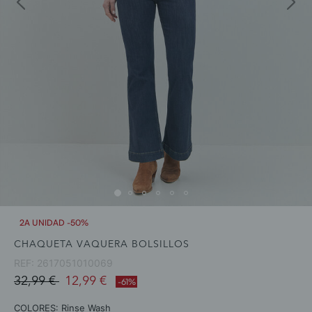
2A UNIDAD -50%
CHAQUETA VAQUERA BOLSILLOS
REF:
2617051010069
Price reduced from
to
32,99 €
12,99 €
-61%
COLORES:
Rinse Wash