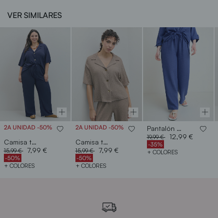
VER SIMILARES
2A UNIDAD -50%
2A UNIDAD -50%
Pantalón rústico ancho
Price reduced from
to
12,99 €
19,99 €
Camisa textura
Camisa textura
-35%
Price reduced from
to
Price reduced from
to
7,99 €
7,99 €
15,99 €
15,99 €
+ COLORES
-50%
-50%
+ COLORES
+ COLORES