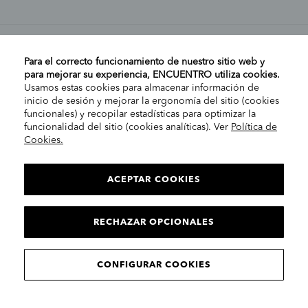
MI CUENTA
Para el correcto funcionamiento de nuestro sitio web y
para mejorar su experiencia, ENCUENTRO utiliza cookies.
Usamos estas cookies para almacenar información de
AYUDA
inicio de sesión y mejorar la ergonomía del sitio (cookies
funcionales) y recopilar estadísticas para optimizar la
funcionalidad del sitio (cookies analíticas). Ver
Política de
Cookies.
EMPRESA
ELIGE TU TIENDA
PENÍNSULA/CANARIAS
ACEPTAR COOKIES
INFORMACIÓN LEGAL
Co
RECHAZAR OPCIONALES
CONTINUAR
© 2025 Encuentro Moda. Todos los derechos reservados.
CONFIGURAR COOKIES
Encuentro Modas SLU