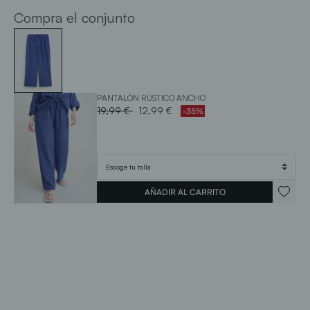
Compra el conjunto
PANTALÓN RÚSTICO ANCHO
Price reduced from
to
19,99 €
12,99 €
-35%
AÑADIR AL CARRITO