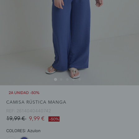
2A UNIDAD -50%
CAMISA RÚSTICA MANGA
REF:
2614040440742
Price reduced from
to
19,99 €
9,99 €
-50%
COLORES:
Azulon