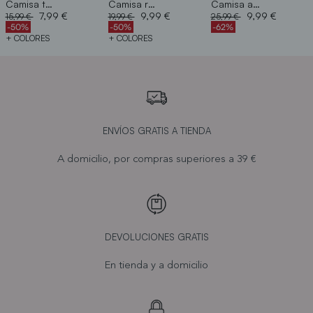
Camisa textura
Camisa rústica manga
Camisa ancha crochet
Price reduced from
to
Price reduced from
to
Price reduced from
to
7,99 €
9,99 €
9,99 €
15,99 €
19,99 €
25,99 €
-50%
-50%
-62%
+ COLORES
+ COLORES
ENVÍOS GRATIS A TIENDA
A domicilio, por compras superiores a 39 €
DEVOLUCIONES GRATIS
En tienda y a domicilio