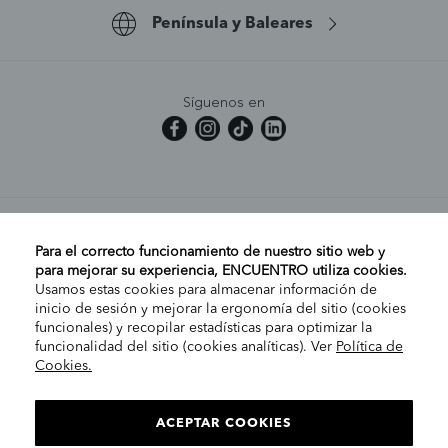
Península y Baleares
Síguenos en
MI CUENTA
Para el correcto funcionamiento de nuestro sitio web y
para mejorar su experiencia, ENCUENTRO utiliza cookies.
Usamos estas cookies para almacenar información de
AYUDA
inicio de sesión y mejorar la ergonomía del sitio (cookies
funcionales) y recopilar estadísticas para optimizar la
funcionalidad del sitio (cookies analíticas). Ver
Política de
Cookies.
EMPRESA
ELIGE TU TIENDA
PENÍNSULA/CANARIAS
ACEPTAR COOKIES
INFORMACIÓN LEGAL