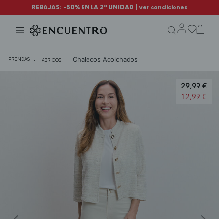
search.form.txt
Chalecos Acolchados
PRENDAS
ABRIGOS
Price redu
29,99 €
to
12,99 €