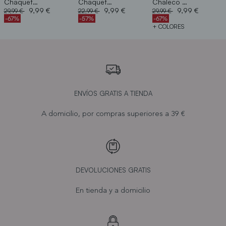
Chaqueta corta
Chaqueta rayas
Chaleco acolchado
Price reduced from
to
Price reduced from
to
Price reduced from
to
9,99 €
9,99 €
9,99 €
29,99 €
22,99 €
29,99 €
-67%
-57%
-67%
+ COLORES
ENVÍOS GRATIS A TIENDA
A domicilio, por compras superiores a 39 €
DEVOLUCIONES GRATIS
En tienda y a domicilio