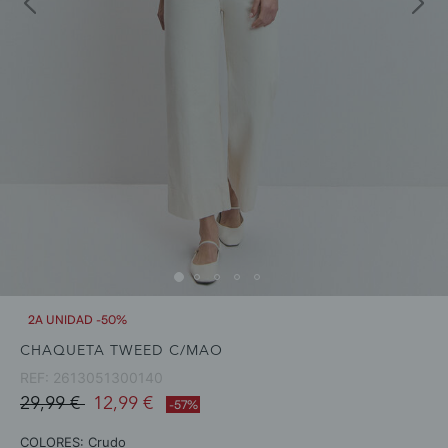
2A UNIDAD -50%
CHAQUETA TWEED C/MAO
REF:
2613051300140
Price reduced from
to
29,99 €
12,99 €
-57%
COLORES:
Crudo