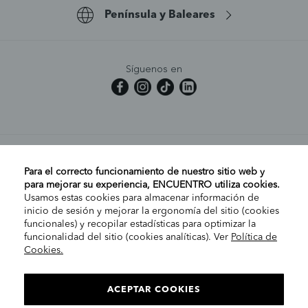
Península y Baleares
Síguenos en
MI CUENTA
Para el correcto funcionamiento de nuestro sitio web y
para mejorar su experiencia, ENCUENTRO utiliza cookies.
Usamos estas cookies para almacenar información de
AYUDA
inicio de sesión y mejorar la ergonomía del sitio (cookies
funcionales) y recopilar estadísticas para optimizar la
funcionalidad del sitio (cookies analíticas). Ver
Política de
Cookies.
EMPRESA
ELIGE TU TIENDA
PENÍNSULA/CANARIAS
ACEPTAR COOKIES
INFORMACIÓN LEGAL