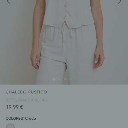
CHALECO RUSTICO
REF:
2624051060140
19,99 €
COLORES:
Crudo