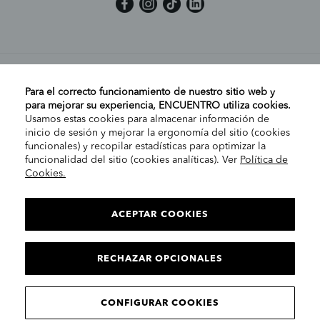
MI CUENTA
Para el correcto funcionamiento de nuestro sitio web y
para mejorar su experiencia, ENCUENTRO utiliza cookies.
Usamos estas cookies para almacenar información de
AYUDA
inicio de sesión y mejorar la ergonomía del sitio (cookies
funcionales) y recopilar estadísticas para optimizar la
funcionalidad del sitio (cookies analíticas). Ver
Política de
Cookies.
EMPRESA
ELIGE TU TIENDA
PENÍNSULA/CANARIAS
ACEPTAR COOKIES
INFORMACIÓN LEGAL
Contacto
RECHAZAR OPCIONALES
CONTINUAR
© 2025 Encuentro Moda. Todos los derechos reservados.
CONFIGURAR COOKIES