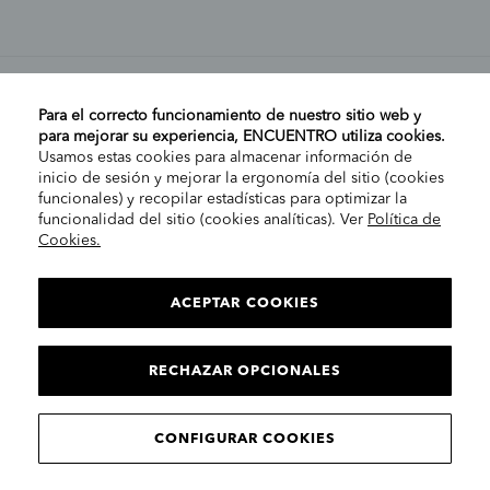
MI CUENTA
Para el correcto funcionamiento de nuestro sitio web y
para mejorar su experiencia, ENCUENTRO utiliza cookies.
Usamos estas cookies para almacenar información de
AYUDA
inicio de sesión y mejorar la ergonomía del sitio (cookies
funcionales) y recopilar estadísticas para optimizar la
funcionalidad del sitio (cookies analíticas). Ver
Política de
Cookies.
EMPRESA
ELIGE TU TIENDA
PENÍNSULA/CANARIAS
ACEPTAR COOKIES
INFORMACIÓN LEGAL
Contacto
RECHAZAR OPCIONALES
CONTINUAR
© 2025 Encuentro Moda. Todos los derechos reservados.
CONFIGURAR COOKIES
Encuentro Modas SLU