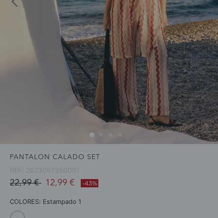
PANTALON CALADO SET
REF:
2623061350001
Price reduced from
to
22,99 €
12,99 €
-43%
COLORES:
Estampado 1