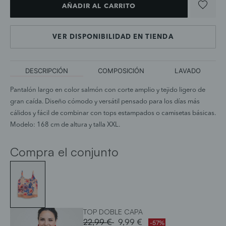
AÑADIR AL CARRITO
VER DISPONIBILIDAD EN TIENDA
DESCRIPCIÓN
COMPOSICIÓN
LAVADO
Pantalón largo en color salmón con corte amplio y tejido ligero de
gran caída. Diseño cómodo y versátil pensado para los días más
cálidos y fácil de combinar con tops estampados o camisetas básicas.
Modelo: 168 cm de altura y talla XXL.
Compra el conjunto
TOP DOBLE CAPA
Price reduced from
to
22,99 €
9,99 €
-57%