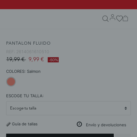
search.form.txt
PANTALON FLUIDO
REF:
2614061610510
Price reduced from
to
19,99 €
9,99 €
-50%
COLORES:
Salmon
selected
ESCOGE TU TALLA:
Guía de tallas
Envío y devoluciones