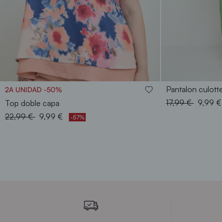
S
M
L
XL
XXL
Pantalon culotte
2A UNIDAD -50%
Price reduced f
to
17,99 €
9,99 
Top doble capa
Price reduced from
to
22,99 €
9,99 €
-57%