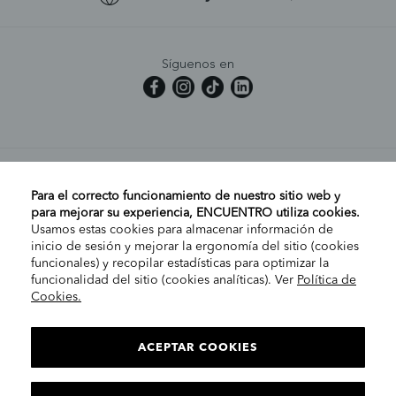
Síguenos en
MI CUENTA
Para el correcto funcionamiento de nuestro sitio web y
para mejorar su experiencia, ENCUENTRO utiliza cookies.
Usamos estas cookies para almacenar información de
AYUDA
inicio de sesión y mejorar la ergonomía del sitio (cookies
funcionales) y recopilar estadísticas para optimizar la
funcionalidad del sitio (cookies analíticas). Ver
Política de
Cookies.
EMPRESA
ELIGE TU TIENDA
PENÍNSULA/CANARIAS
ACEPTAR COOKIES
INFORMACIÓN LEGAL
Con