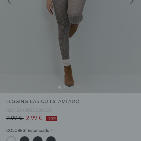
LEGGING BÁSICO ESTAMPADO
REF:
2613060020001
Price reduced from
to
9,99 €
2,99 €
-70%
COLORES:
Estampado 1