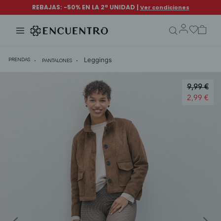
search.form.txt
Leggings
PRENDAS
PANTALONES
Price red
9,99 €
to
2,99 €