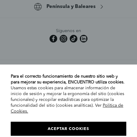
Península y Baleares
Síguenos en
MI CUENTA
Para el correcto funcionamiento de nuestro sitio web y
para mejorar su experiencia, ENCUENTRO utiliza cookies.
Usamos estas cookies para almacenar información de
AYUDA
inicio de sesión y mejorar la ergonomía del sitio (cookies
funcionales) y recopilar estadísticas para optimizar la
funcionalidad del sitio (cookies analíticas). Ver
Política de
Cookies.
EMPRESA
ELIGE TU TIENDA
PENÍNSULA/CANARIAS
ACEPTAR COOKIES
INFORMACIÓN LEGAL