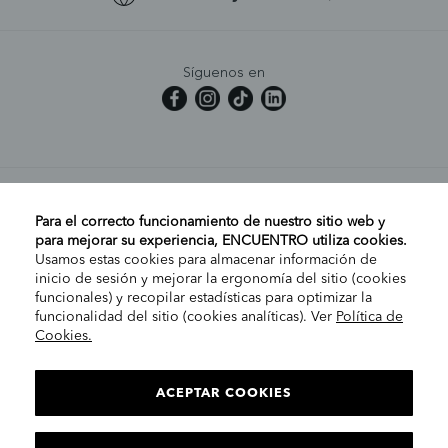
Síguenos en
MI CUENTA
Para el correcto funcionamiento de nuestro sitio web y
para mejorar su experiencia, ENCUENTRO utiliza cookies.
Usamos estas cookies para almacenar información de
AYUDA
inicio de sesión y mejorar la ergonomía del sitio (cookies
funcionales) y recopilar estadísticas para optimizar la
funcionalidad del sitio (cookies analíticas). Ver
Política de
Cookies.
EMPRESA
ELIGE TU TIENDA
PENÍNSULA/CANARIAS
ACEPTAR COOKIES
INFORMACIÓN LEGAL
Contac