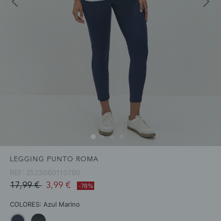
LEGGING PUNTO ROMA
REF:
2523060110790
Price reduced from
to
17,99 €
3,99 €
-78%
COLORES:
Azul Marino