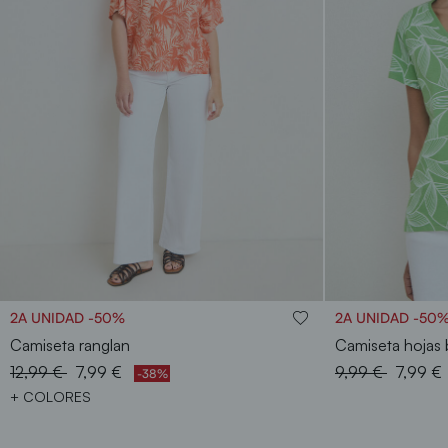
S
M
L
2A UNIDAD -50%
2A UNIDAD -50
Camiseta ranglan
Camiseta hojas 
Price reduced from
to
Price reduced f
to
12,99 €
7,99 €
9,99 €
7,99 €
-38%
+ COLORES