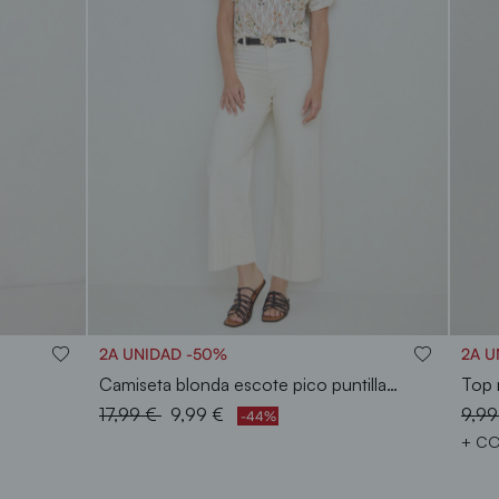
S
M
L
XL
XXL
2A UNIDAD -50%
2A U
Camiseta blonda escote pico puntillas
Top 
Price reduced from
to
Pric
17,99 €
9,99 €
9,9
-44%
+ C