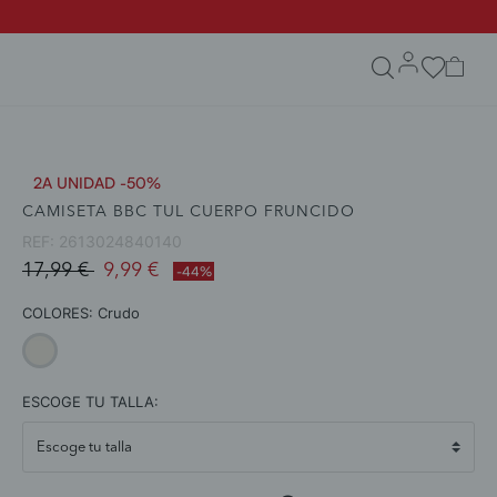
search.form.txt
2A UNIDAD -50%
CAMISETA BBC TUL CUERPO FRUNCIDO
REF:
2613024840140
Price reduced from
to
17,99 €
9,99 €
-44%
COLORES:
Crudo
selected
ESCOGE TU TALLA: