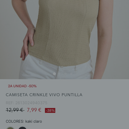
2A UNIDAD -50%
CAMISETA CRINKLE VIVO PUNTILLA
REF:
2613024940375
Price reduced from
to
12,99 €
7,99 €
-38%
COLORES:
kaki claro