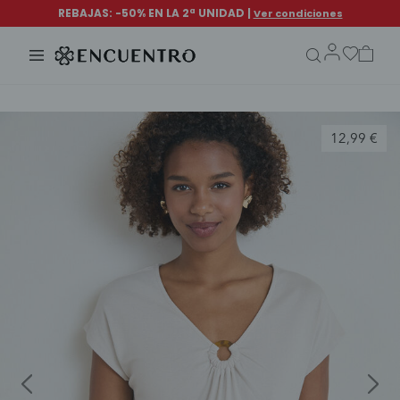
search.form.txt
12,99 €