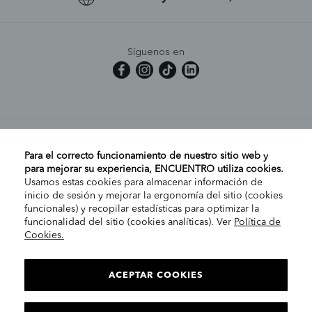
Síguenos en
MI CUENTA
Para el correcto funcionamiento de nuestro sitio web y
para mejorar su experiencia, ENCUENTRO utiliza cookies.
Usamos estas cookies para almacenar información de
AYUDA
inicio de sesión y mejorar la ergonomía del sitio (cookies
funcionales) y recopilar estadísticas para optimizar la
funcionalidad del sitio (cookies analíticas). Ver
Política de
Cookies.
EMPRESA
ELIGE TU TIENDA
PENÍNSULA/CANARIAS
ACEPTAR COOKIES
INFORMACIÓN LEGAL
Contacto