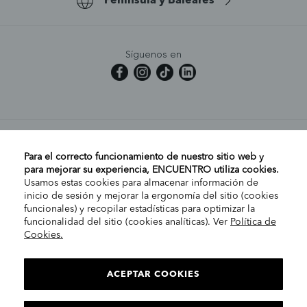
Península y Baleares
Síguenos en
MI CUENTA
Para el correcto funcionamiento de nuestro sitio web y
para mejorar su experiencia, ENCUENTRO utiliza cookies.
Usamos estas cookies para almacenar información de
AYUDA
inicio de sesión y mejorar la ergonomía del sitio (cookies
funcionales) y recopilar estadísticas para optimizar la
funcionalidad del sitio (cookies analíticas). Ver
Política de
Cookies.
EMPRESA
ELIGE TU TIENDA
PENÍNSULA/CANARIAS
ACEPTAR COOKIES
INFORMACIÓN LEGAL
Contacto