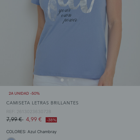
2A UNIDAD -50%
CAMISETA LETRAS BRILLANTES
REF:
2613023630728
Price reduced from
to
7,99 €
4,99 €
-38%
COLORES:
Azul Chambray