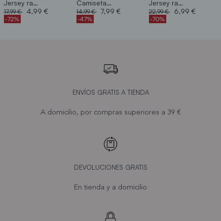
Jersey rayas detalle
Camiseta mariposa brillante
Jersey rayas
Price reduced from
to
Price reduced from
to
Price reduced from
to
4,99 €
7,99 €
6,99 €
17,99 €
14,99 €
22,99 €
-72%
-47%
-70%
ENVÍOS GRATIS A TIENDA
A domicilio, por compras superiores a 39 €
DEVOLUCIONES GRATIS
En tienda y a domicilio