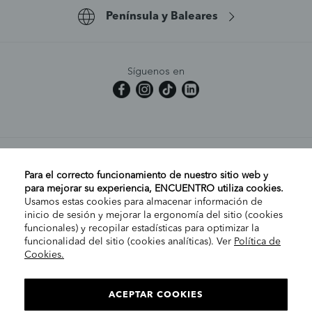
Península y Baleares
Síguenos en
MI CUENTA
Para el correcto funcionamiento de nuestro sitio web y
para mejorar su experiencia, ENCUENTRO utiliza cookies.
Usamos estas cookies para almacenar información de
AYUDA
inicio de sesión y mejorar la ergonomía del sitio (cookies
funcionales) y recopilar estadísticas para optimizar la
funcionalidad del sitio (cookies analíticas). Ver
Política de
Cookies.
EMPRESA
ELIGE TU TIENDA
PENÍNSULA/CANARIAS
ACEPTAR COOKIES
INFORMACIÓN LEGAL