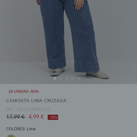
2A UNIDAD -50%
CAMISETA LIMA CRUZADA
REF:
2613024290330
Price reduced from
to
17,99 €
4,99 €
-72%
COLORES:
Lima