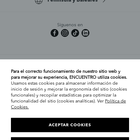
Península y Baleares
Síguenos en
MI CUENTA
Para el correcto funcionamiento de nuestro sitio web y
para mejorar su experiencia, ENCUENTRO utiliza cookies.
Usamos estas cookies para almacenar información de
AYUDA
inicio de sesión y mejorar la ergonomía del sitio (cookies
funcionales) y recopilar estadísticas para optimizar la
funcionalidad del sitio (cookies analíticas). Ver
Política de
Cookies.
EMPRESA
ELIGE TU TIENDA
PENÍNSULA/CANARIAS
ACEPTAR COOKIES
INFORMACIÓN LEGAL
Con