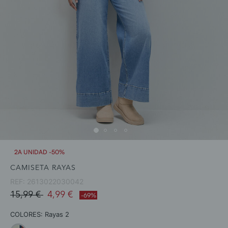
2A UNIDAD -50%
CAMISETA RAYAS
REF:
2613022030042
Price reduced from
to
15,99 €
4,99 €
-69%
COLORES:
Rayas 2