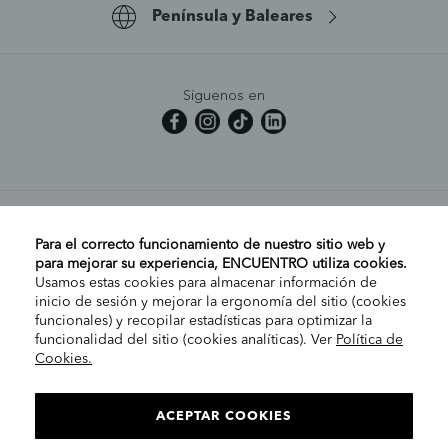
Península y Baleares
Síguenos en
MI CUENTA
Para el correcto funcionamiento de nuestro sitio web y
para mejorar su experiencia, ENCUENTRO utiliza cookies.
Usamos estas cookies para almacenar información de
AYUDA
inicio de sesión y mejorar la ergonomía del sitio (cookies
funcionales) y recopilar estadísticas para optimizar la
funcionalidad del sitio (cookies analíticas). Ver
Política de
Cookies.
EMPRESA
ELIGE TU TIENDA
PENÍNSULA/CANARIAS
ACEPTAR COOKIES
INFORMACIÓN LEGAL