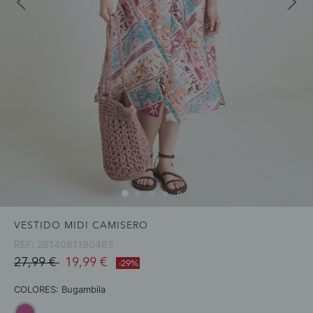
VESTIDO MIDI CAMISERO
REF:
2614081190485
Price reduced from
to
27,99 €
19,99 €
-29%
COLORES:
Bugambila