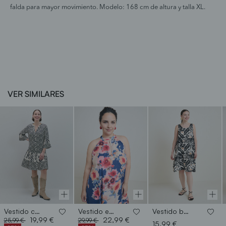
falda para mayor movimiento. Modelo: 168 cm de altura y talla XL.
VER SIMILARES
Vestido corto estampado
Vestido estampado
Vestido basico corto
Price reduced from
to
Price reduced from
to
19,99 €
22,99 €
25,99 €
29,99 €
15,99 €