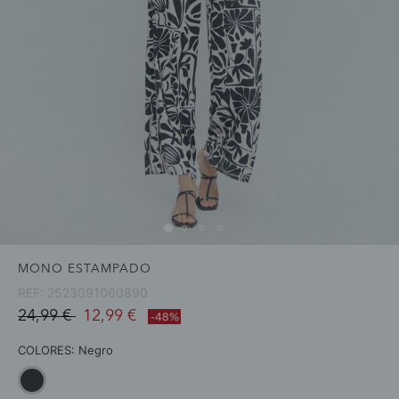
MONO ESTAMPADO
REF:
2523091060890
Price reduced from
to
24,99 €
12,99 €
-48%
COLORES:
Negro