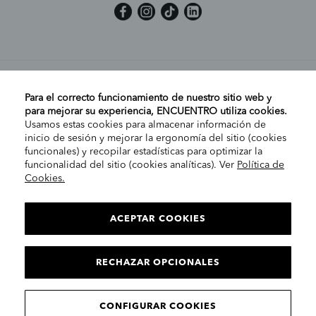
MI CUENTA
Para el correcto funcionamiento de nuestro sitio web y
para mejorar su experiencia, ENCUENTRO utiliza cookies.
Usamos estas cookies para almacenar información de
AYUDA
inicio de sesión y mejorar la ergonomía del sitio (cookies
funcionales) y recopilar estadísticas para optimizar la
funcionalidad del sitio (cookies analíticas). Ver
Política de
Cookies.
EMPRESA
ELIGE TU TIENDA
PENÍNSULA/CANARIAS
ACEPTAR COOKIES
INFORMACIÓN LEGAL
Contacto
RECHAZAR OPCIONALES
CONTINUAR
© 2025 Encuentro Moda. Todos los derechos reservados.
CONFIGURAR COOKIES