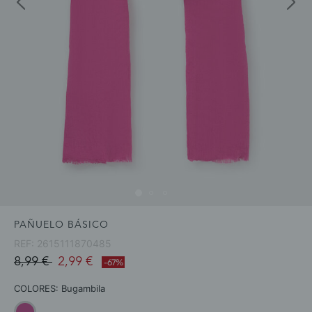
PAÑUELO BÁSICO
REF:
2615111870485
Price reduced from
to
8,99 €
2,99 €
-67%
COLORES:
Bugambila