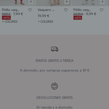
Pitillo vaquero básico
Vaquero básico capri
Pitillo vaquero confort
Price reduced from
to
Price reduced from
to
7,99 €
9,99 €
19,99 €
25,99 €
19,99 €
-60%
-62%
+ COLORES
+ COLORES
ENVÍOS GRATIS A TIENDA
A domicilio, por compras superiores a 39 €
DEVOLUCIONES GRATIS
En tienda y a domicilio