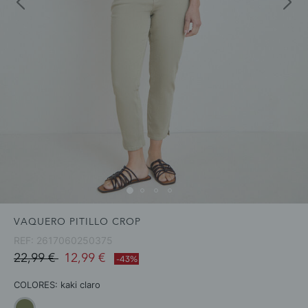
VAQUERO PITILLO CROP
REF:
2617060250375
Price reduced from
to
22,99 €
12,99 €
-43%
COLORES:
kaki claro