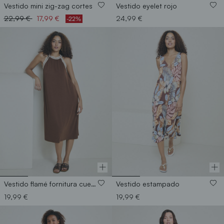
Vestido mini zig-zag cortes
Vestido eyelet rojo
Price reduced from
to
22,99 €
17,99 €
24,99 €
-22%
Vestido flamé fornitura cuello
Vestido estampado
19,99 €
19,99 €