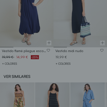
Vestido flamé pliegue escote
Vestido midi nudo
Price reduced from
to
19,99 €
14,99 €
19,99 €
-25%
+ COLORES
+ COLORES
VER SIMILARES