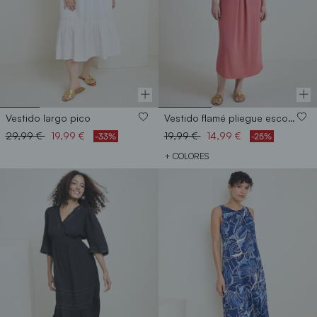
Vestido largo pico
Vestido flamé pliegue escote
Price reduced from
to
Price reduced from
to
29,99 €
19,99 €
19,99 €
14,99 €
-33%
-25%
+ COLORES