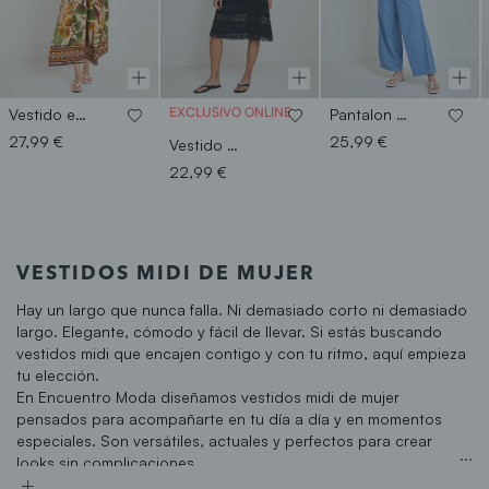
EXCLUSIVO ONLINE
Vestido estampado tirantes
Pantalon vaquero hojitas
27,99 €
25,99 €
Vestido minivolantes blonda
22,99 €
VESTIDOS MIDI DE MUJER
Hay
un largo que nunca falla
. Ni demasiado corto ni demasiado
largo. Elegante, cómodo y fácil de llevar. Si estás buscando
vestidos midi que encajen contigo y con tu ritmo
, aquí empieza
tu elección.
En Encuentro Moda diseñamos
vestidos midi de mujer
pensados para acompañarte en tu día a día y en momentos
especiales
. Son
versátiles, actuales y perfectos para crear
looks sin complicaciones
.
Vestidos midi mujer de la 38 a la 48 a la moda