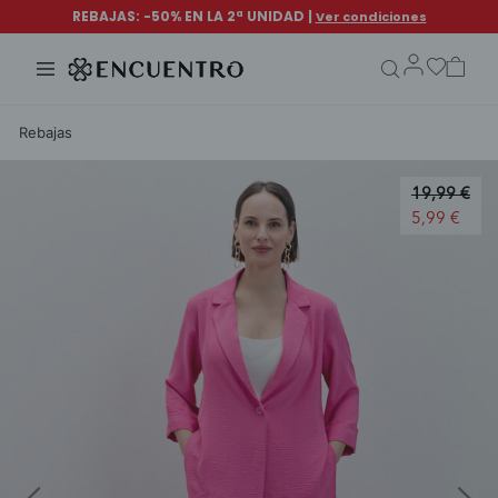
search.form.txt
Rebajas
Price redu
19,99 €
to
5,99 €