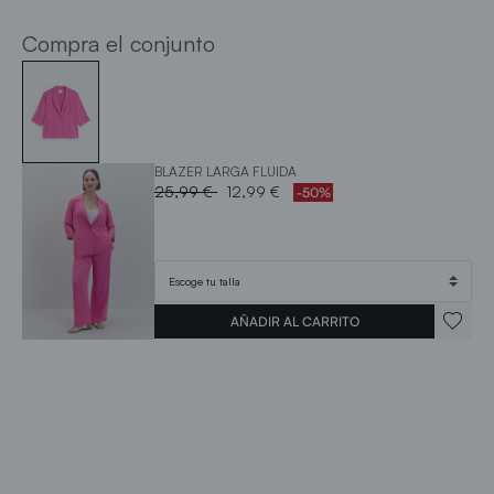
Compra el conjunto
BLAZER LARGA FLUIDA
Price reduced from
to
25,99 €
12,99 €
-50%
AÑADIR AL CARRITO