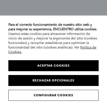
MI CUENTA
Para el correcto funcionamiento de nuestro sitio web y
para mejorar su experiencia, ENCUENTRO utiliza cookies.
Usamos estas cookies para almacenar información de
AYUDA
inicio de sesión y mejorar la ergonomía del sitio (cookies
funcionales) y recopilar estadísticas para optimizar la
funcionalidad del sitio (cookies analíticas). Ver
Política de
Cookies.
EMPRESA
ELIGE TU TIENDA
PENÍNSULA/CANARIAS
ACEPTAR COOKIES
INFORMACIÓN LEGAL
Contacto
RECHAZAR OPCIONALES
CONTINUAR
© 2025 Encuentro Moda. Todos los derechos reservados.
CONFIGURAR COOKIES
Encuentro Modas SLU