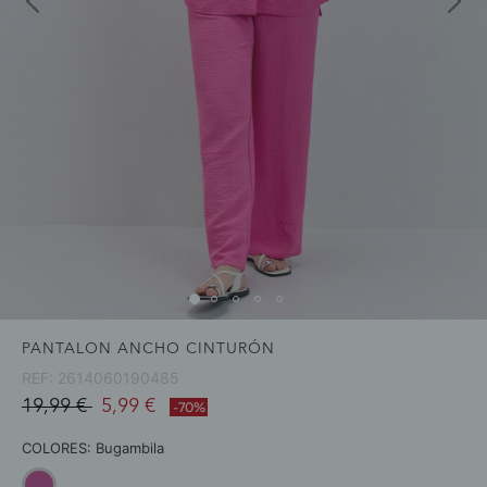
PANTALON ANCHO CINTURÓN
REF:
2614060190485
Price reduced from
to
19,99 €
5,99 €
-70%
COLORES:
Bugambila