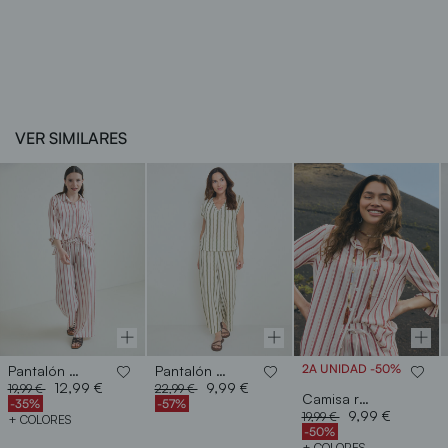
VER SIMILARES
2A UNIDAD -50%
Pantalón rústico ancho
Pantalón p.cortado bicolor
Price reduced from
to
Price reduced from
to
12,99 €
9,99 €
19,99 €
22,99 €
Camisa rústica manga
-35%
-57%
Price reduced from
to
9,99 €
19,99 €
+ COLORES
-50%
+ COLORES