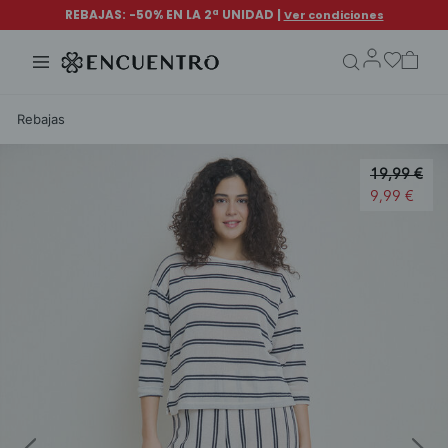
search.form.txt
Rebajas
Price redu
19,99 €
to
9,99 €