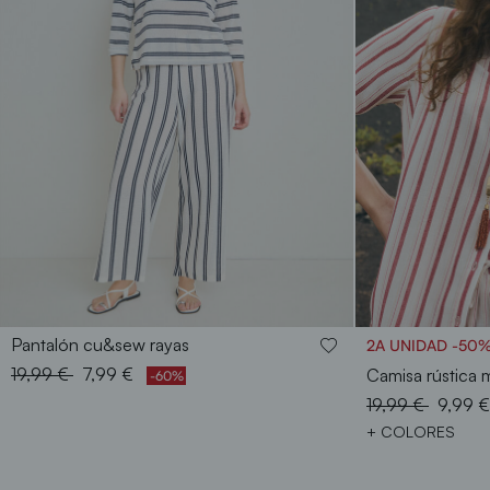
S
M
L
XL
XXL
Pantalón cu&sew rayas
2A UNIDAD -50
Price reduced from
to
19,99 €
7,99 €
Camisa rústica
-60%
Price reduced f
to
19,99 €
9,99 
+ COLORES