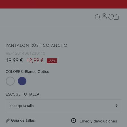
search.form.txt
PANTALÓN RÚSTICO ANCHO
REF:
2614061230110
Price reduced from
to
19,99 €
12,99 €
-35%
COLORES:
Blanco Optico
selected
ESCOGE TU TALLA:
Guía de tallas
Envío y devoluciones