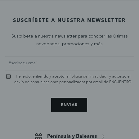
SUSCRÍBETE A NUESTRA NEWSLETTER
Suscríbete a nuestra newsletter para conocer las últimas
novedades, promociones y más
He leído, entiendo y acepto la
Política de Privacidad
, y autorizo el
envío de comunicaciones personalizadas por email de ENCUENTRO.
ENVIAR
Península y Baleares