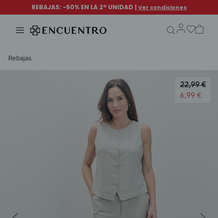
search.form.txt
Rebajas
Price redu
22,99 €
to
6,99 €