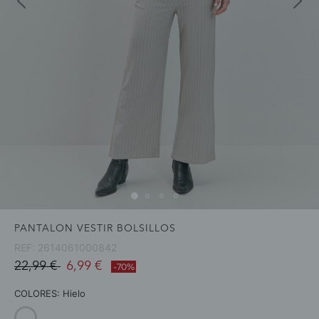
PANTALON VESTIR BOLSILLOS
REF:
2614061000842
Price reduced from
to
22,99 €
6,99 €
-70%
COLORES:
Hielo