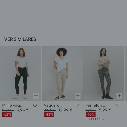
VER SIMILARES
Pitillo vaquero confort
Vaquero pitillo crop
Pantalón bengalina
Price reduced from
to
Price reduced from
to
Price reduced from
to
9,99 €
12,99 €
5,99 €
25,99 €
22,99 €
19,99 €
-62%
-43%
-70%
+ COLORES