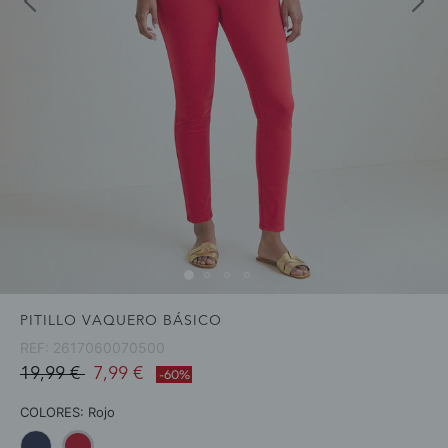
PITILLO VAQUERO BÁSICO
REF:
2617060070500
Price reduced from
to
19,99 €
7,99 €
-60%
COLORES:
Rojo