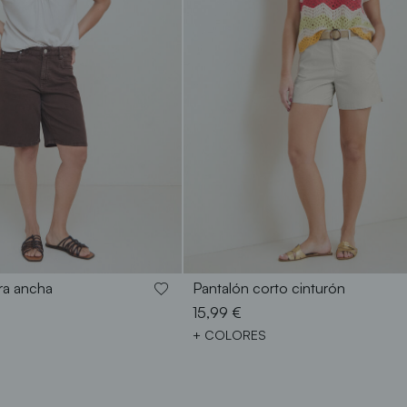
40
42
44
46
48
36
38
40
42
44
46
ra ancha
Pantalón corto cinturón
15,99 €
+ COLORES