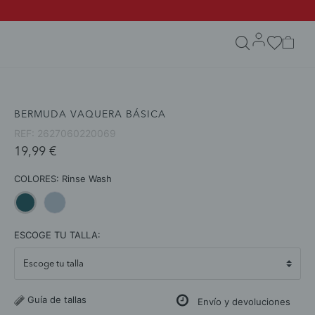
search.form.txt
BERMUDA VAQUERA BÁSICA
REF:
2627060220069
19,99 €
COLORES:
Rinse Wash
selected
ESCOGE TU TALLA:
Guía de tallas
Envío y devoluciones