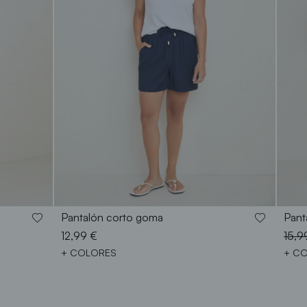
S
M
L
XL
XXL
Pantalón corto goma
Pant
Pric
12,99 €
15,9
+ COLORES
+ C