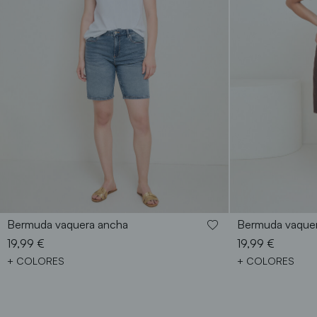
38
40
42
44
46
48
38
Bermuda vaquera ancha
Bermuda vaque
19,99 €
19,99 €
+ COLORES
+ COLORES