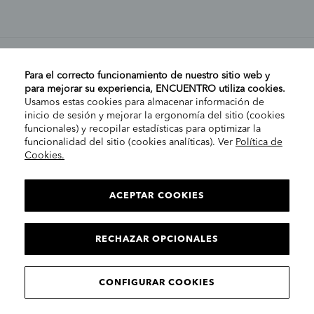
MI CUENTA
Para el correcto funcionamiento de nuestro sitio web y
para mejorar su experiencia, ENCUENTRO utiliza cookies.
Usamos estas cookies para almacenar información de
AYUDA
inicio de sesión y mejorar la ergonomía del sitio (cookies
funcionales) y recopilar estadísticas para optimizar la
funcionalidad del sitio (cookies analíticas). Ver
Política de
Cookies.
EMPRESA
ELIGE TU TIENDA
PENÍNSULA/CANARIAS
ACEPTAR COOKIES
INFORMACIÓN LEGAL
Cont
RECHAZAR OPCIONALES
CONTINUAR
© 2025 Encuentro Moda. Todos los derechos reservados.
CONFIGURAR COOKIES
Encuentro Modas SLU