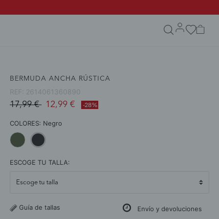
search.form.txt
BERMUDA ANCHA RÚSTICA
REF:
2614061360890
Price reduced from
to
17,99 €
12,99 €
-28%
COLORES:
Negro
selected
ESCOGE TU TALLA:
Guía de tallas
Envío y devoluciones