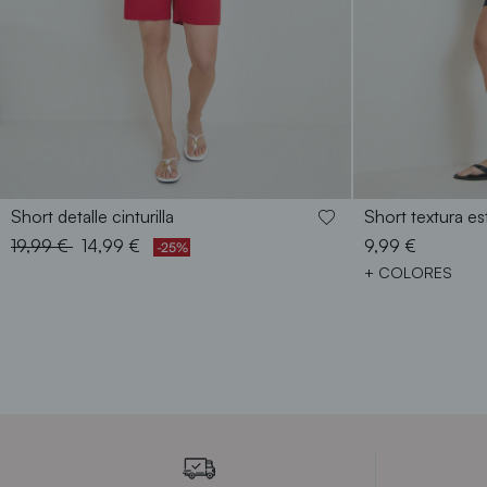
38
40
42
44
46
48
Short detalle cinturilla
Short textura e
Price reduced from
to
19,99 €
14,99 €
9,99 €
-25%
+ COLORES