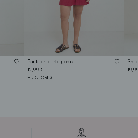
S
M
L
XL
XXL
Pantalón corto goma
Shor
12,99 €
19,9
+ COLORES