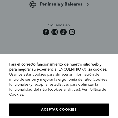
Península y Baleares
Síguenos en
MI CUENTA
Para el correcto funcionamiento de nuestro sitio web y
para mejorar su experiencia, ENCUENTRO utiliza cookies.
Usamos estas cookies para almacenar información de
AYUDA
inicio de sesión y mejorar la ergonomía del sitio (cookies
funcionales) y recopilar estadísticas para optimizar la
funcionalidad del sitio (cookies analíticas). Ver
Política de
Cookies.
EMPRESA
ELIGE TU TIENDA
PENÍNSULA/CANARIAS
ACEPTAR COOKIES
INFORMACIÓN LEGAL